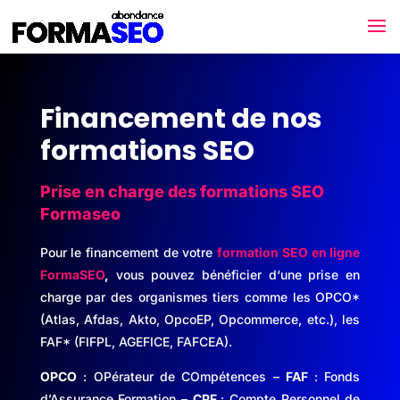
Financement de nos
formations SEO
Prise en charge des formations SEO
Formaseo
Pour le financement de votre
formation SEO en ligne
FormaSEO
,
vous pouvez bénéficier d
‘une prise en
charge par des organismes tiers comme les OPCO*
(Atlas
, Afdas
, Akto
, OpcoEP
, Opcommerce
, etc
.
)
, les
FAF*
(FIFPL
, AGEFICE
, FAFCEA
).
OPCO
: OPérateur de COmpétences –
FAF
: Fonds
d’Assurance Formation –
CPF
: Compte Personnel de