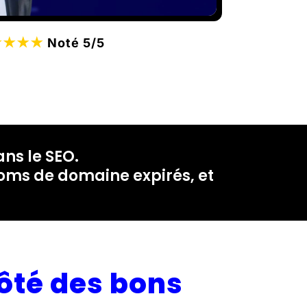
★★★★
Noté 5/5
ns le SEO.
noms de domaine expirés, et
ôté des bons