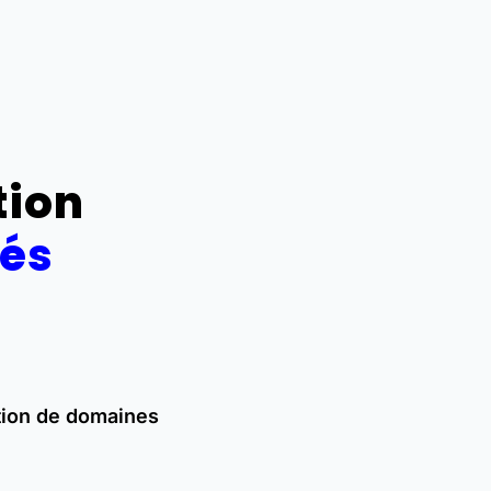
tion
rés
tion de domaines