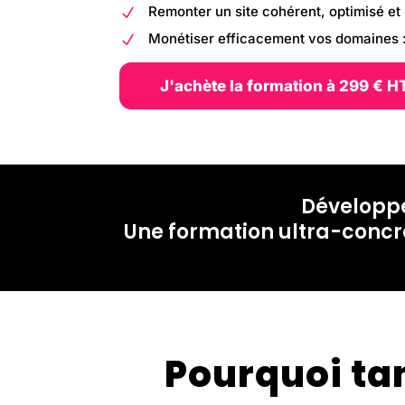
Remonter un site cohérent, optimisé et 
N
Monétiser efficacement vos domaines : l
N
J'achète la formation à 299 € H
Développe
Une formation ultra-concrè
Pourquoi ta