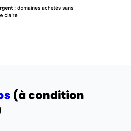
argent
: domaines achetés sans
e claire
os
(à condition
)