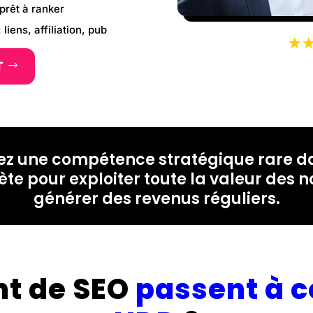
prêt à ranker
iens, affiliation, pub
★
T
z une compétence stratégique rare da
te pour exploiter toute la valeur des 
générer des revenus réguliers.
nt de SEO
passent à c