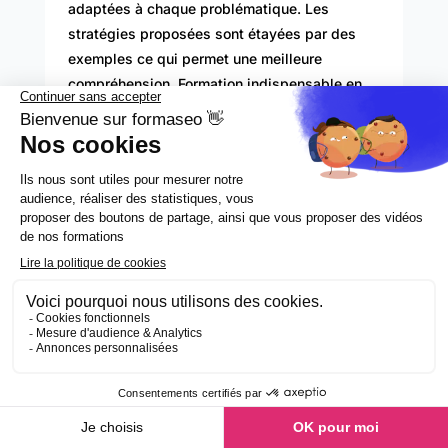
adaptées à chaque problématique. Les
stratégies proposées sont étayées par des
exemples ce qui permet une meilleure
compréhension. Formation indispensable en
SEO. Merci 🙂
Sophie Pautrot
Excellente formation ! ça permet de mieux
comprendre des comportements que je
pouvais observer. Maintenant je sais à quoi ils
sont dus ! La dernière partie qui explique
concrètement les critères important à prendre
en compte en fonction des positions est