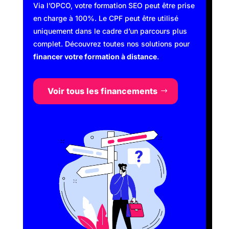
Via l’OPCO, votre formation SEO peut être prise
en charge à 100%. Le CPF peut être utilisé
uniquement dans le cadre d’un parcours plus
complet. Découvrez toutes nos solutions pour
financer votre formation à distance
.
Voir tous les financements