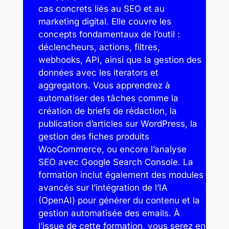
cas concrets liés au SEO et au
marketing digital. Elle couvre les
concepts fondamentaux de l’outil :
déclencheurs, actions, filtres,
webhooks, API, ainsi que la gestion des
données avec les iterators et
aggregators. Vous apprendrez à
automatiser des tâches comme la
création de briefs de rédaction, la
publication d’articles sur WordPress, la
gestion des fiches produits
WooCommerce, ou encore l’analyse
SEO avec Google Search Console. La
formation inclut également des modules
avancés sur l’intégration de l’IA
(OpenAI) pour générer du contenu et la
gestion automatisée des emails. À
l’issue de cette formation, vous serez en