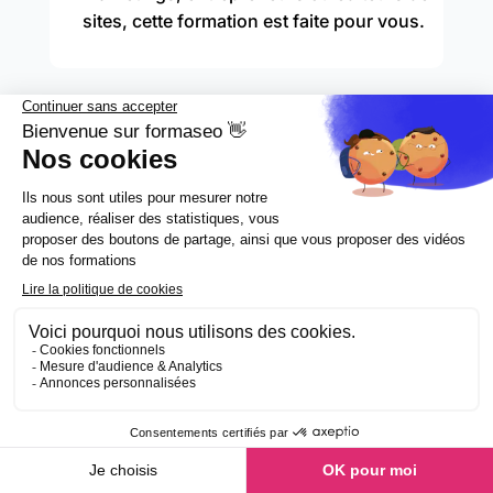
sites, cette formation est faite pour vous.
Pendant combien de temps
ai-je accès aux vidéos ?
Pendant 1 an ! Ce qui vous laisse
largement le temps de la réaliser plusieurs
fois si nécessaire. Et au bout d’un an, si
vous le souhaitez, vous pouvez renouveler
d’une année supplémentaire pour
seulement 39 € HT, ce qui vous permettra
d’obtenir toutes les mises à jour. Et nous,
ça nous engage surtout à se tenir à jour en
permanence,
vraiment
.