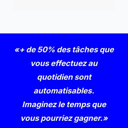
«
+ de 50% des tâches que
vous effectuez au
quotidien sont
automatisables.
Imaginez le temps que
vous pourriez gagner.»