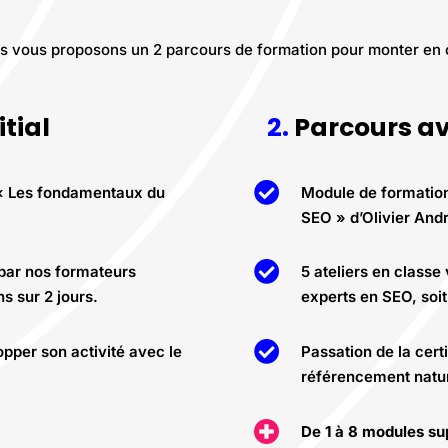
us vous proposons un 2 parcours de formation pour monter en
tial
2.
Parcours a

 « Les fondamentaux du
Module de formatio
SEO » d’Olivier Andr

 par nos formateurs
5 ateliers en classe
s sur 2 jours.
experts en SEO, soit

opper son activité avec le
Passation de la cert
référencement natur

De 1 à 8 modules su