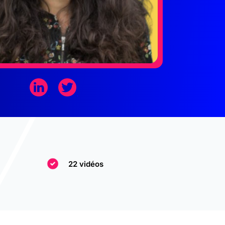
.
.
22 vidéos