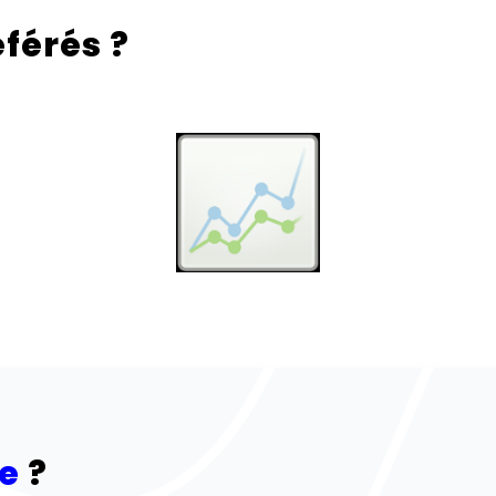
férés ?
ée
?