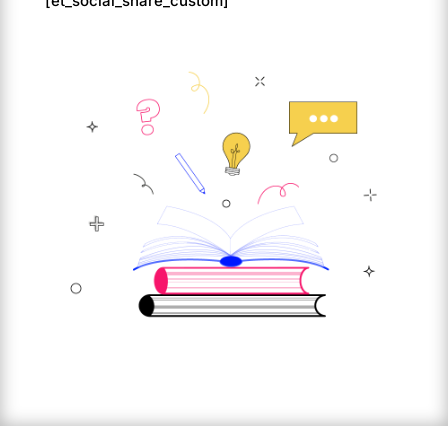
[et_social_share_custom]