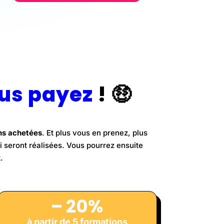
us payez
!
🤑
ons achetées
. Et plus vous en prenez, plus
 seront réalisées. Vous pourrez ensuite
.
– 20%
à partir de 5 formations