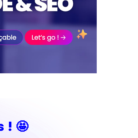
s !
🤩