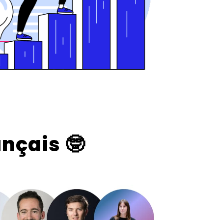
ançais
🤓